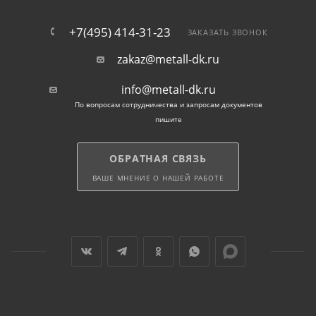
оберегая элементы от провисания и поломки.
+7(495) 414-31-23
ЗАКАЗАТЬ ЗВОНОК
Металлические оголовки должны
устанавливаться на одном уровне. Иначе
zakaz@metall-dk.ru
надежность несущего основания и стойкость к
info@metall-dk.ru
нагрузкам уменьшается.
По вопросам сотрудничества и запросам документов
пишите
На нашем сайте вы можете приобрести прокат с
доставкой по Серпухову.
ОБРАТНАЯ СВЯЗЬ
ВАШЕ МНЕНИЕ О НАШЕЙ РАБОТЕ