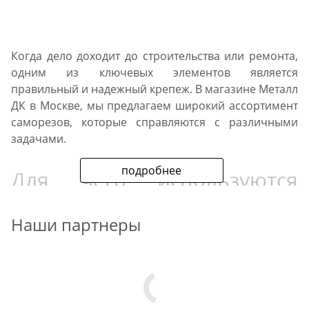
Когда дело доходит до строительства или ремонта,
одним из ключевых элементов является
правильный и надежный крепеж. В магазине Металл
ДК в Москве, мы предлагаем широкий ассортимент
саморезов, которые справляются с различными
задачами.
подробнее
Для чего используются
саморезы?
Наши партнеры
Саморезы - это винты с резьбой на шлицах, которые
могут использоваться для крепления материалов к
деревянным, металлическим и пластиковым
поверхностям. Они идеально подходят для: