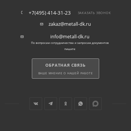
предварительное сверление отверстий. Саморезы
легко закручиваются в материал.
+7(495) 414-31-23
ЗАКАЗАТЬ ЗВОНОК
zakaz@metall-dk.ru
Надежное крепление: Благодаря резьбе и форме
саморезов, они обеспечивают прочное и надежное
info@metall-dk.ru
крепление.
По вопросам сотрудничества и запросам документов
пишите
Разнообразие: Саморезы доступны в разных
размерах и типах, что позволяет выбрать
ОБРАТНАЯ СВЯЗЬ
подходящий вариант для конкретной задачи.
ВАШЕ МНЕНИЕ О НАШЕЙ РАБОТЕ
Удобство: Некоторые саморезы комплектуются
прессшайбами, что обеспечивает дополнительную
герметичность.
Доставка и самовывоз
Мы ценим ваше время и удобство, поэтому