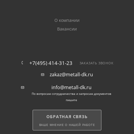
растяжение.
Нередко используется прокат при возведении
О компании
перекрытий, опор масштабных сооружений.
Вакансии
Увеличенная толщина стенки сказывается на весе
проката. Он в 2,5 раза тяжелее аналогов той же
высоты.
+7(495) 414-31-23
На сайте Металл-ДК можно купить двутавровую
ЗАКАЗАТЬ ЗВОНОК
балку К1 с доставкой по Серпухову, заказать прокат
zakaz@metall-dk.ru
с резкой в размер по длине.
info@metall-dk.ru
По вопросам сотрудничества и запросам документов
пишите
ОБРАТНАЯ СВЯЗЬ
ВАШЕ МНЕНИЕ О НАШЕЙ РАБОТЕ