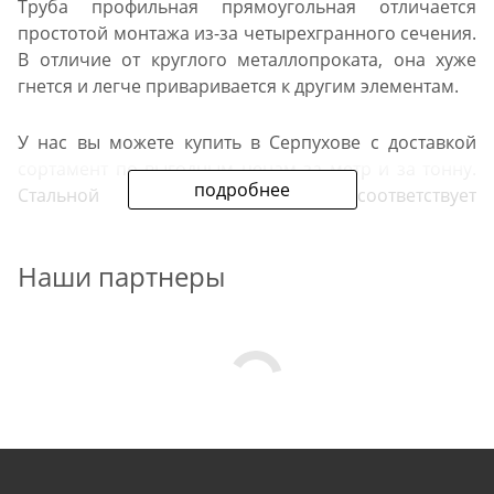
Труба профильная прямоугольная отличается
простотой монтажа из-за четырехгранного сечения.
В отличие от круглого металлопроката, она хуже
гнется и легче приваривается к другим элементам.
У нас вы можете купить в Серпухове с доставкой
сортамент по выгодным ценам за метр и за тонну.
подробнее
Стальной прокат в продаже соответствует
действующим ГОСТам.
Наши партнеры
Преимущества нашего
предложения
Мы предлагаем черную профильную трубу
прямоугольного сечения. Размеры проката в
продаже — от 20х10 мм до 200х100 мм. Толщина
стенок изделий в каталоге — от 1,2 до 5 мм. Металл
поставляется по REGION_NAME_DECLINE_DP#