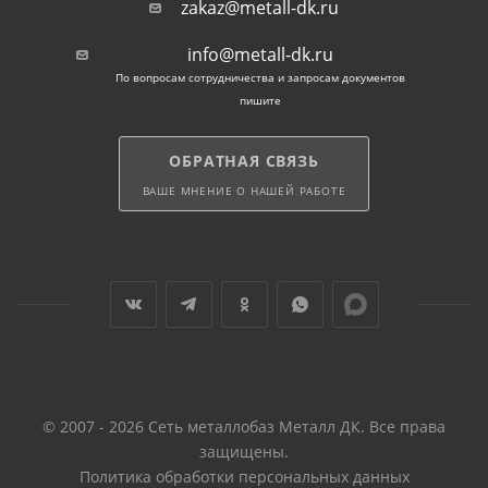
zakaz@metall-dk.ru
углеродистых сталей общего назначения: СТ1/2ПС,
СТ3СП, 3СП. При изготовлении изделий
info@metall-dk.ru
применяются ГОСТ: 13663, 8645, СТО 00186217-477.
По вопросам сотрудничества и запросам документов
пишите
Особенности
прямоугольной трубы
ОБРАТНАЯ СВЯЗЬ
ВАШЕ МНЕНИЕ О НАШЕЙ РАБОТЕ
Сопротивляемость нагрузкам на изгиб
прямоугольного профиля практически не
отличается от возможностей сплошного прутка
равного сечения. Но при этом вес трубы,
количество металла и стоимости на порядок ниже и
выгоднее для покупателя.
Внимание! Квадратный прокат устойчив к
© 2007 - 2026 Сеть металлобаз Металл ДК. Все права
нагрузкам на изгибание со всех 4 сторон, а
защищены.
прямоугольный — прочнее с наиболее широких
Политика обработки персональных данных