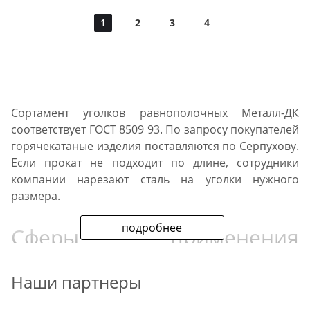
1
2
3
4
Сортамент уголков равнополочных Металл-ДК
соответствует ГОСТ 8509 93. По запросу покупателей
горячекатаные изделия поставляются по Серпухову.
Если прокат не подходит по длине, сотрудники
компании нарезают сталь на уголки нужного
размера.
подробнее
Сферы применения
металла:
Наши партнеры
несущие элементы балок, ферм;