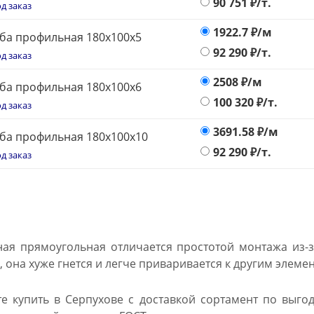
90 751
₽/т.
д заказ
1922.7
₽/м
ба профильная 180x100x5
92 290
₽/т.
д заказ
2508
₽/м
ба профильная 180x100x6
100 320
₽/т.
д заказ
3691.58
₽/м
ба профильная 180x100x10
92 290
₽/т.
д заказ
ая прямоугольная отличается простотой монтажа из-з
 она хуже гнется и легче приваривается к другим элеме
е купить в Серпухове с доставкой сортамент по выго