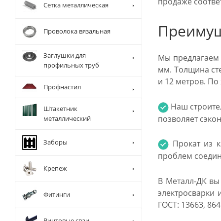
продаже соотве
Сетка металлическая
Преимущ
Проволока вязальная
Заглушки для
Мы предлагаем 
профильных труб
мм. Толщина ст
и 12 метров. П
Профнастил
Наш строите
Штакетник
позволяет сэкон
металлический
Заборы
Прокат из к
проблем соедин
Крепеж
В Металл-ДК вы
электросварки 
Фитинги
ГОСТ: 13663, 864
Винтовые сваи