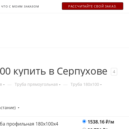
РАСCЧИТАЙТЕ СВОЙ ЗАКАЗ.
ЧТО С МОИМ ЗАКАЗОМ
00 купить в Серпухове
4
—
—
я
Труба прямоугольная
Труба 180x100
астание)
1538.16
₽/м
ба профильная 180x100x4