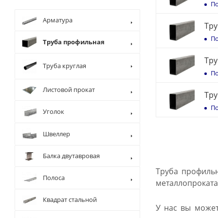
По
Арматура
Тру
По
Труба профильная
Тру
Труба круглая
По
Листовой прокат
Тру
По
Уголок
Швеллер
Балка двутавровая
Труба профильн
Полоса
металлопроката,
Квадрат стальной
У нас вы может