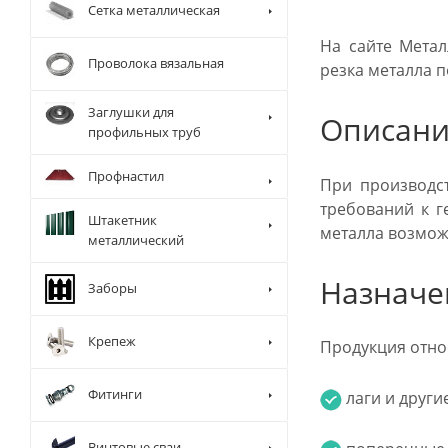
Сетка металлическая
На сайте Метал
Проволока вязальная
резка металла п
Заглушки для
Описани
профильных труб
Профнастил
При производст
требований к г
Штакетник
металла возмож
металлический
Назначе
Заборы
Крепеж
Продукция отно
Фитинги
лаги и други
Винтовые сваи