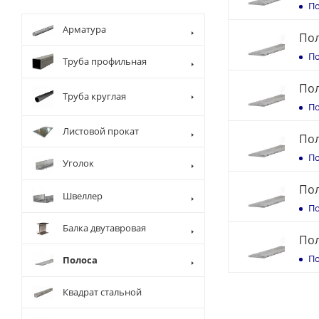
По
Арматура
Пол
По
Труба профильная
Пол
Труба круглая
По
Листовой прокат
Пол
По
Уголок
Пол
Швеллер
По
Балка двутавровая
Пол
По
Полоса
Квадрат стальной