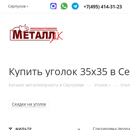
+7(495) 414-31-23
Серпухов
Купить уголок 35x35 в С
—
—
Каталог металлопроката в Серпухове
Уголок
Угол
Cкидки на уголок
Сортировка (возр
ФИЛЬТР