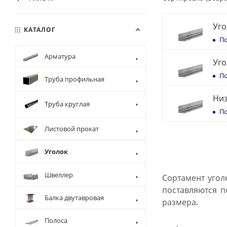
Уго
КАТАЛОГ
По
Арматура
Уго
По
Труба профильная
Низ
Труба круглая
По
Листовой прокат
Уголок
Швеллер
Сортамент угол
поставляются п
Балка двутавровая
размера.
Полоса