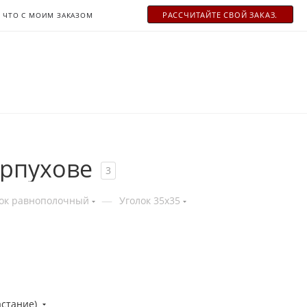
РАСCЧИТАЙТЕ СВОЙ ЗАКАЗ.
ЧТО С МОИМ ЗАКАЗОМ
ерпухове
3
—
ок равнополочный
Уголок 35x35
астание)