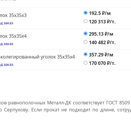
192.5
₽/м
лок 35х35х3
120 313
₽/т.
д заказ
295.13
₽/м
лок 35х35х4
140 482
₽/т.
д заказ
357.29
₽/м
колегированный уголок 35х35х4
170 070
₽/т.
д заказ
ков равнополочных Металл-ДК соответствует ГОСТ 8509 
о Серпухову. Если прокат не подходит по длине, сотр