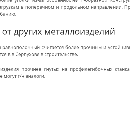
окие уголки из-за особенностей Г-образной констру
грузкам в поперечном и продольном направлении. Пр
ибанию.
 от других металлоизделий
й равнополочный считается более прочным и устойчив
ся в в Серпухове в строительстве.
 изделия прочнее гнутых на профилегибочных станка
е могут г/н аналоги.