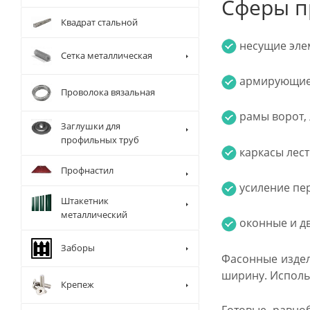
Сферы п
Квадрат стальной
несущие элем
Сетка металлическая
армирующие 
Проволока вязальная
рамы ворот, 
Заглушки для
профильных труб
каркасы лест
Профнастил
усиление пер
Штакетник
металлический
оконные и д
Заборы
Фасонные издел
ширину. Исполь
Крепеж