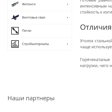
Готовые равноб
Фитинги
интенсивным на
стойкость к изг
Винтовые сваи
Отличия
Петли
Уголок стально
Стройматериалы
чаще использует
Горячекатаные
нагрузки, чего н
Наши партнеры