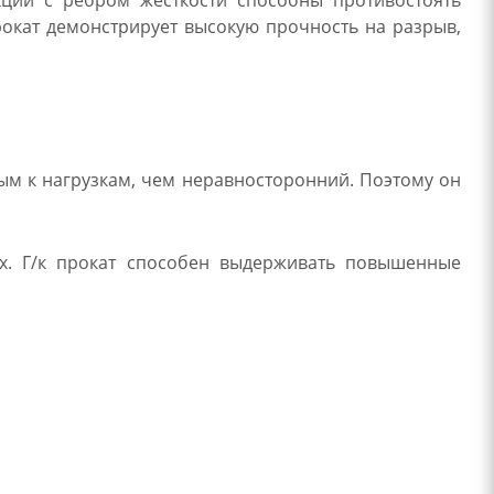
кции с ребром жесткости способны противостоять
окат демонстрирует высокую прочность на разрыв,
ым к нагрузкам, чем неравносторонний. Поэтому он
х. Г/к прокат способен выдерживать повышенные