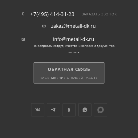
Конструкцию с незначительным весом можно
+7(495) 414-31-23
ЗАКАЗАТЬ ЗВОНОК
использовать на участках с высоким залеганием
грунтовых вод.
zakaz@metall-dk.ru
info@metall-dk.ru
Для обеспечения приватности участка возможна
По вопросам сотрудничества и запросам документов
посадка по периметру забора вьющихся растений.
пишите
Чтобы купить в Серпухове сетку, оформите заказ на
ОБРАТНАЯ СВЯЗЬ
сайте.
ВАШЕ МНЕНИЕ О НАШЕЙ РАБОТЕ