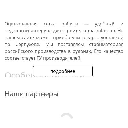
Оцинкованная сетка рабица — удобный и
недорогой материал для строительства заборов. На
нашем сайте можно приобрести товар с доставкой
по Серпухове. Мы поставляем стройматериал
российского производства в рулонах. Его качество
соответствует ТУ производителей.
подробнее
Особенности сетки
Материал изготавливается из стальной проволоки.
Наши партнеры
В продаже представлена стальная сетка с цинковым
или ПВХ-покрытием. Устойчивое к ржавчине
полотно имеет увеличенный срок службы. Если
купить строительную сетку рабицу с
коррозиестойким покрытием, не придется