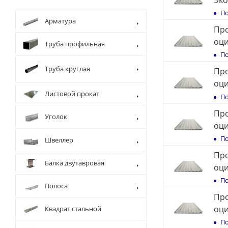
Эк
По
Арматура
Про
оц
Труба профильная
По
Труба круглая
Про
оц
Листовой прокат
По
Про
Уголок
оц
По
Швеллер
Про
Балка двутавровая
оц
По
Полоса
Про
оц
Квадрат стальной
По