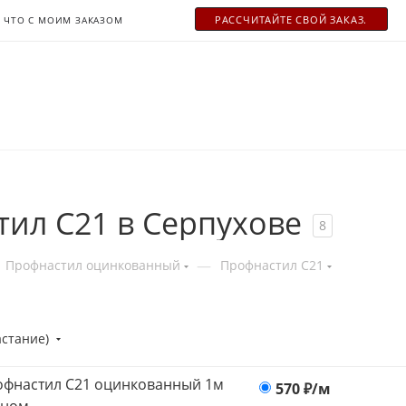
РАСCЧИТАЙТЕ СВОЙ ЗАКАЗ.
ЧТО С МОИМ ЗАКАЗОМ
ил С21 в Серпухове
8
—
Профнастил оцинкованный
Профнастил С21
астание)
фнастил С21 оцинкованный 1м
570
₽/м