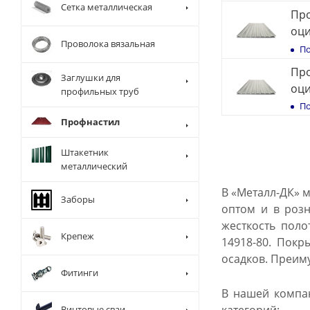
Сетка металлическая
Про
оц
Проволока вязальная
По
Про
Заглушки для
оц
профильных труб
По
Профнастил
Штакетник
металлический
В «Металл-ДК» 
Заборы
оптом и в розн
жесткость поло
Крепеж
14918-80. Покр
осадков. Преим
Фитинги
В нашей компан
Винтовые сваи