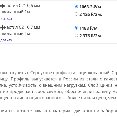
фнастил С21 0,6 мм
1063.2
₽/м
инкованный 1м
2 126
₽/2м.
д заказ
фнастил С21 0,7 мм
1188
₽/м
инкованный 1м
2 376
₽/2м.
д заказ
можно купить в Серпухове профнастил оцинкованный. Ст
ицу. Профиль выпускается в России из стали с каче
тна, устойчивость к внешним нагрузкам. Слой цинка 
ытие продлевает срок службы, обеспечивает защиту м
ущество листа оцинкованного — более низкая цена, чем
ии вы можете заказать материал для крыш и заборов